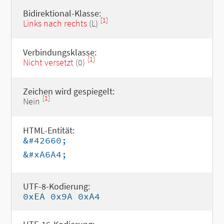
Bidirektional-Klasse:
[1]
Links nach rechts
(L)
Verbindungsklasse:
[1]
Nicht versetzt
(0)
Zeichen wird gespiegelt:
[1]
Nein
HTML-Entität:
&#42660;
&#xA6A4;
UTF-8-Kodierung:
0xEA 0x9A 0xA4