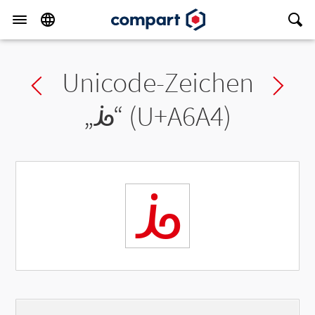
Unicode-Zeichen
Previous char
Ne
„
ꚤ
“ (U+A6A4)
ꚤ