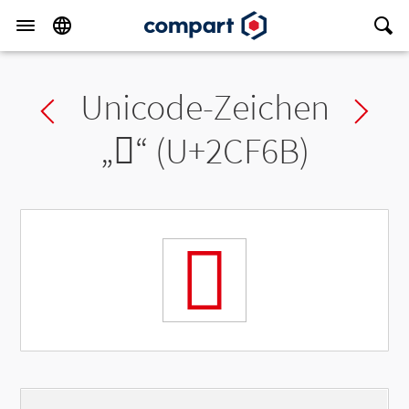
Unicode-Zeichen
Previous char
Ne
„
𬽫
“ (U+2CF6B)
𬽫