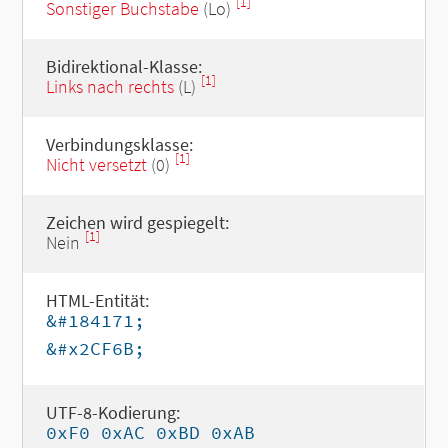
[1]
Sonstiger Buchstabe
(Lo)
Bidirektional-Klasse:
[1]
Links nach rechts
(L)
Verbindungsklasse:
[1]
Nicht versetzt
(0)
Zeichen wird gespiegelt:
[1]
Nein
HTML-Entität:
&#184171;
&#x2CF6B;
UTF-8-Kodierung:
0xF0 0xAC 0xBD 0xAB