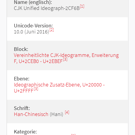
Name (englisch):
[1]
CJK Unified Ideograph-2CF6B
Unicode-Version:
[2]
10.0 (Juni 2016)
Block:
Vereinheitlichte CJK-Ideogramme, Erweiterung
[3]
F, U+2CEB0 - U+2EBEF
Ebene:
Ideographische Zusatz-Ebene, U+20000 -
[3]
U+2FFFF
Schrift:
[4]
Han-Chinesisch
(Hani)
Kategorie: