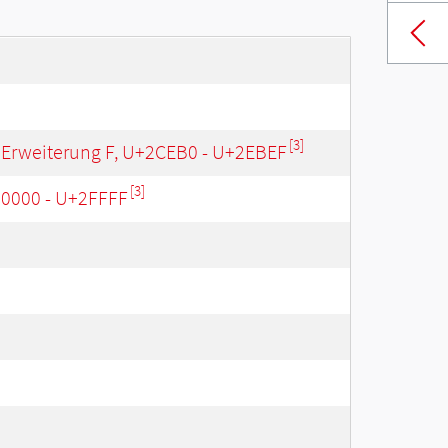
[3]
 Erweiterung F, U+2CEB0 - U+2EBEF
[3]
20000 - U+2FFFF