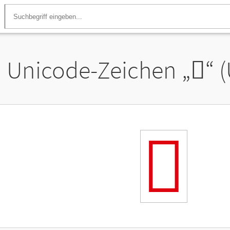
Unicode-Zeichen „
𬼗
“ 
𬼗