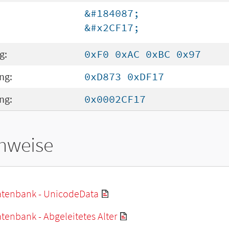
&#184087;
&#x2CF17;
g:
0xF0 0xAC 0xBC 0x97
ng:
0xD873 0xDF17
ng:
0x0002CF17
hweise
tenbank - UnicodeData
enbank - Abgeleitetes Alter