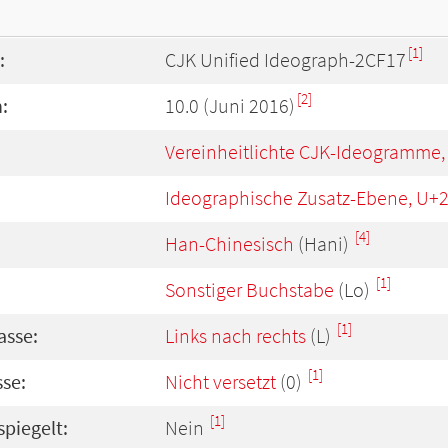
[1]
:
CJK Unified Ideograph-2CF17
[2]
:
10.0 (Juni 2016)
Vereinheitlichte CJK-Ideogramme,
Ideographische Zusatz-Ebene, U+
[4]
Han-Chinesisch
(Hani)
[1]
Sonstiger Buchstabe
(Lo)
[1]
asse:
Links nach rechts
(L)
[1]
se:
Nicht versetzt
(0)
[1]
spiegelt:
Nein