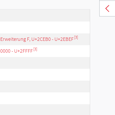
[3]
 Erweiterung F, U+2CEB0 - U+2EBEF
[3]
20000 - U+2FFFF