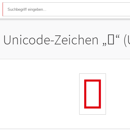
Unicode-Zeichen „
𬺸
“ 
𬺸