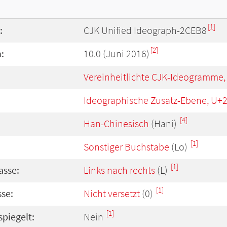
[1]
:
CJK Unified Ideograph-2CEB8
[2]
:
10.0 (Juni 2016)
Vereinheitlichte CJK-Ideogramme,
Ideographische Zusatz-Ebene, U+
[4]
Han-Chinesisch
(Hani)
[1]
Sonstiger Buchstabe
(Lo)
[1]
asse:
Links nach rechts
(L)
[1]
se:
Nicht versetzt
(0)
[1]
spiegelt:
Nein