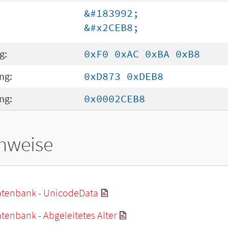
&#183992;
&#x2CEB8;
g:
0xF0 0xAC 0xBA 0xB8
ng:
0xD873 0xDEB8
ng:
0x0002CEB8
hweise
tenbank - UnicodeData
enbank - Abgeleitetes Alter