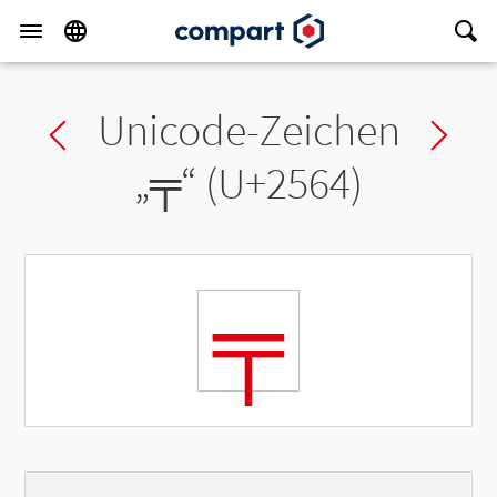
Unicode-Zeichen
Previous char
Ne
„
╤
“ (U+2564)
╤