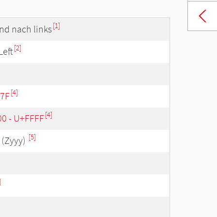
[1]
nd nach links
[2]
Left
[4]
57F
[4]
00 - U+FFFF
[5]
(Zyyy)
]