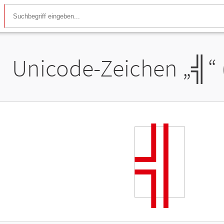
Unicode-Zeichen „
╣
“
╣