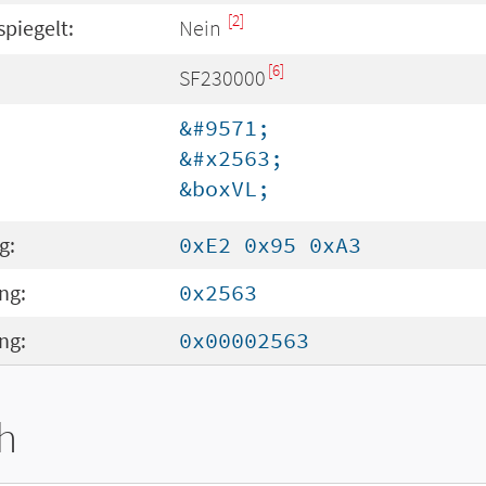
[2]
spiegelt:
Nein
[6]
SF230000
&#9571;
&#x2563;
&boxVL;
g:
0xE2 0x95 0xA3
ng:
0x2563
ng:
0x00002563
h