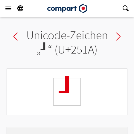
Unicode-Zeichen
Previous char
Ne
„
┚
“ (U+251A)
┚