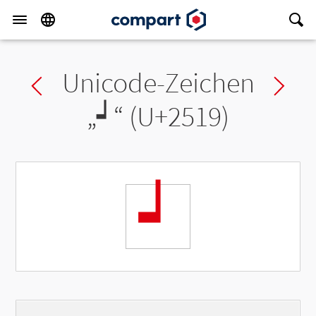
Unicode-Zeichen
Previous char
Ne
„
┙
“ (U+2519)
┙