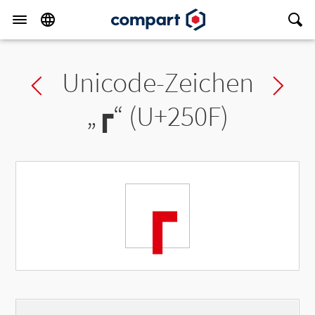
Unicode-Zeichen
Previous char
Ne
„
┏
“ (U+250F)
┏