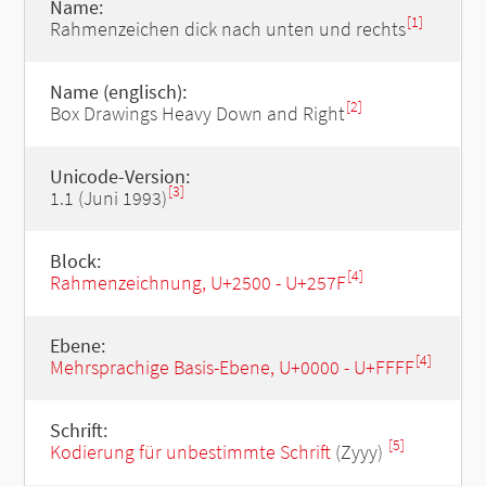
Name:
[1]
Rahmenzeichen dick nach unten und rechts
Name (englisch):
[2]
Box Drawings Heavy Down and Right
Unicode-Version:
[3]
1.1 (Juni 1993)
Block:
[4]
Rahmenzeichnung, U+2500 - U+257F
Ebene:
[4]
Mehrsprachige Basis-Ebene, U+0000 - U+FFFF
Schrift:
[5]
Kodierung für unbestimmte Schrift
(Zyyy)