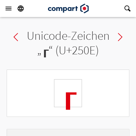
Unicode-Zeichen
Previous char
Ne
„
┎
“ (U+250E)
┎