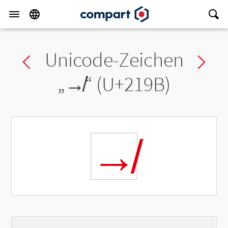
Unicode-Zeichen
Previous char
Ne
„
↛
“ (U+219B)
↛