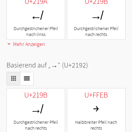
U+219A
U+219B
↚
↛
Durchgestrichener Pfeil
Durchgestrichener Pfeil
nach links
nach rechts
Mehr Anzeigen
Basierend auf „
→
“ (U+2192)
U+219B
U+FFEB
↛
￫
Durchgestrichener Pfeil
Halbbreiter Pfeil nach
nach rechts
rechts