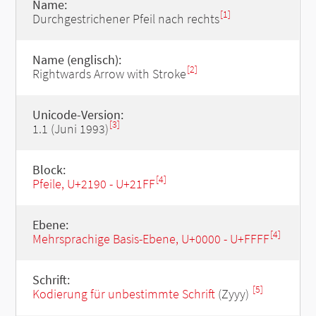
Name:
[1]
Durchgestrichener Pfeil nach rechts
Name (englisch):
[2]
Rightwards Arrow with Stroke
Unicode-Version:
[3]
1.1 (Juni 1993)
Block:
[4]
Pfeile, U+2190 - U+21FF
Ebene:
[4]
Mehrsprachige Basis-Ebene, U+0000 - U+FFFF
Schrift:
[5]
Kodierung für unbestimmte Schrift
(Zyyy)