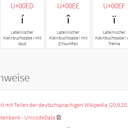
U+00ED
U+00EE
U+00EF
í
î
ï
Lateinischer
Lateinischer
Lateinischer
Kleinbuchstabe I mit
Kleinbuchstabe I mit
Kleinbuchstabe I 
Akut
Zirkumflex
Trema
hweise
it mit Teilen der deutschsprachigen Wikipedia (20.9.20
tenbank - UnicodeData