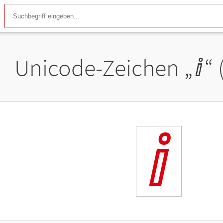
Unicode-Zeichen „
ⅈ
“
ⅈ