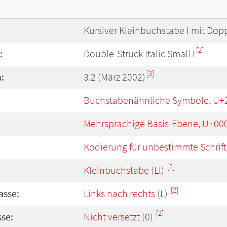
Kursiver Kleinbuchstabe I mit Dopp
[2]
:
Double-Struck Italic Small I
[3]
:
3.2 (März 2002)
Buchstabenähnliche Symbole, U+
Mehrsprachige Basis-Ebene, U+00
Kodierung für unbestimmte Schrift
[2]
Kleinbuchstabe
(Ll)
[2]
asse:
Links nach rechts
(L)
[2]
se:
Nicht versetzt
(0)