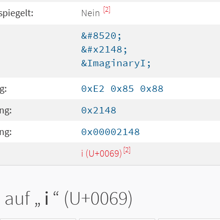
[2]
spiegelt:
Nein
&#8520;
&#x2148;
&ImaginaryI;
g:
0xE2 0x85 0x88
ng:
0x2148
ng:
0x00002148
[2]
i (U+0069)
 auf „
i
“ (U+0069)