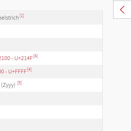
[1]
elstrich
[4]
2100 - U+214F
[4]
00 - U+FFFF
[5]
(Zyyy)