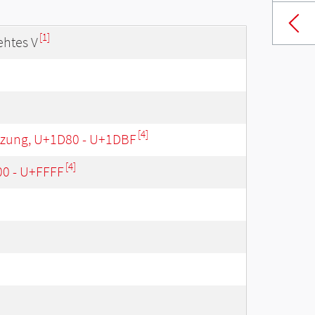
[1]
ehtes V
[4]
nzung, U+1D80 - U+1DBF
[4]
00 - U+FFFF