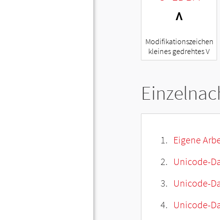
ᶺ
Modifikationszeichen
kleines gedrehtes V
Einzelnac
Eigene Arbe
Unicode-Da
Unicode-Dat
Unicode-Da