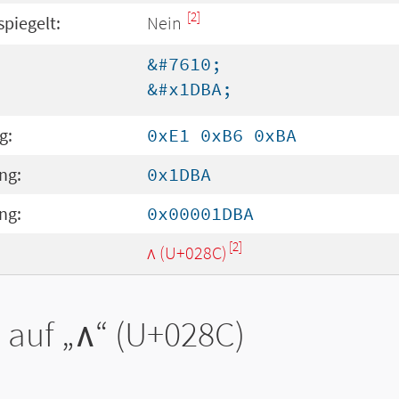
[2]
spiegelt:
Nein
&#7610;
&#x1DBA;
g:
0xE1 0xB6 0xBA
ng:
0x1DBA
ng:
0x00001DBA
[2]
ʌ (U+028C)
 auf „
ʌ
“ (U+028C)