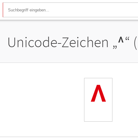
Unicode-Zeichen „
ᶺ
“ 
ᶺ