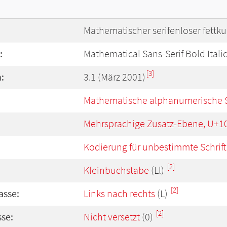
Mathematischer serifenloser fettk
:
Mathematical Sans-Serif Bold Itali
[3]
:
3.1 (März 2001)
Mathematische alphanumerische 
Mehrsprachige Zusatz-Ebene, U+1
Kodierung für unbestimmte Schrift
[2]
Kleinbuchstabe
(Ll)
[2]
asse:
Links nach rechts
(L)
[2]
se:
Nicht versetzt
(0)