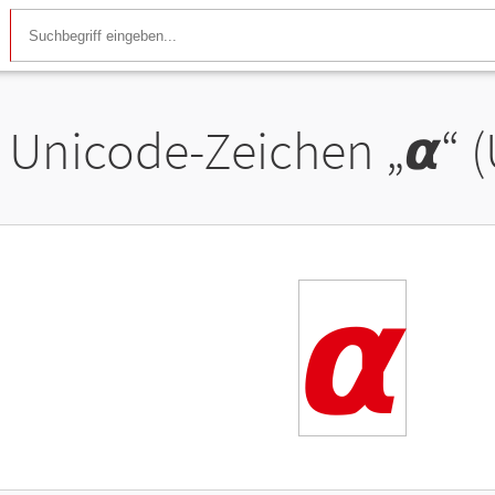
Unicode-Zeichen „
𝞪
“ 
𝞪