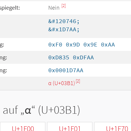
[2]
spiegelt:
Nein
&#120746;
&#x1D7AA;
g:
0xF0 0x9D 0x9E 0xAA
ng:
0xD835 0xDFAA
ng:
0x0001D7AA
[2]
α (U+03B1)
 auf „
α
“ (U+03B1)
U+1F00
U+1F01
U+1F70