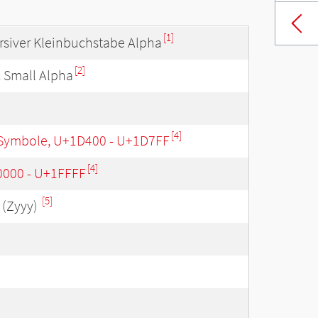
[1]
ursiver Kleinbuchstabe Alpha
[2]
c Small Alpha
[4]
Symbole, U+1D400 - U+1D7FF
[4]
0000 - U+1FFFF
[5]
(Zyyy)