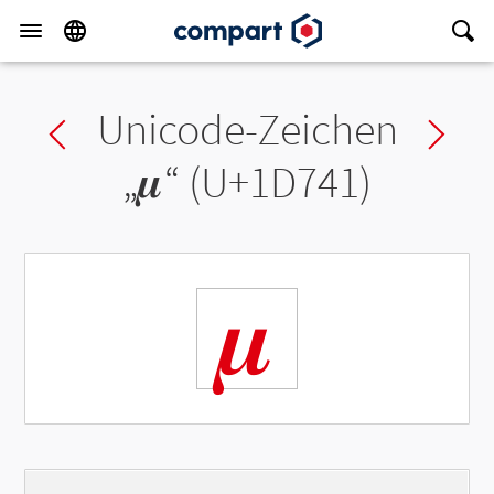
Unicode-Zeichen
Previous char
Ne
„
𝝁
“ (U+1D741)
𝝁