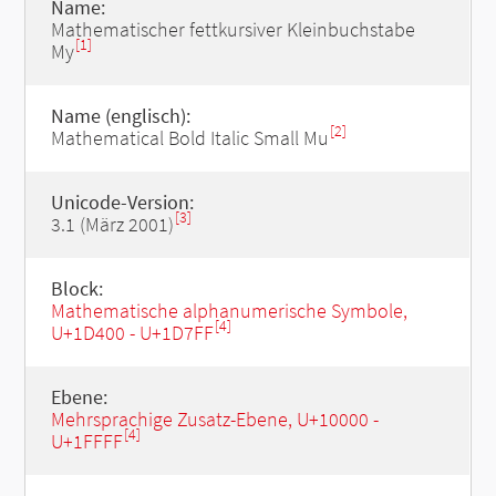
Name:
Mathematischer fettkursiver Kleinbuchstabe
[1]
My
Name (englisch):
[2]
Mathematical Bold Italic Small Mu
Unicode-Version:
[3]
3.1 (März 2001)
Block:
Mathematische alphanumerische Symbole,
[4]
U+1D400 - U+1D7FF
Ebene:
Mehrsprachige Zusatz-Ebene, U+10000 -
[4]
U+1FFFF