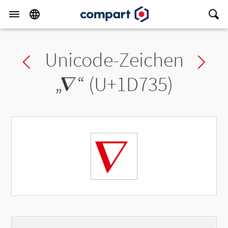
Unicode-Zeichen
Previous char
Ne
„
𝜵
“ (U+1D735)
𝜵