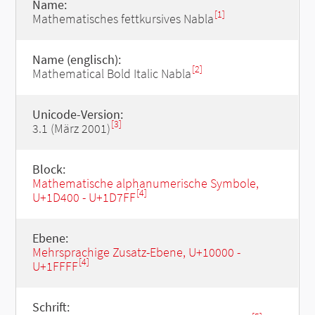
Name:
[1]
Mathematisches fettkursives Nabla
Name (englisch):
[2]
Mathematical Bold Italic Nabla
Unicode-Version:
[3]
3.1 (März 2001)
Block:
Mathematische alphanumerische Symbole,
[4]
U+1D400 - U+1D7FF
Ebene:
Mehrsprachige Zusatz-Ebene, U+10000 -
[4]
U+1FFFF
Schrift: