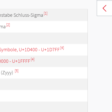
[1]
hstabe Schluss-Sigma
[2]
gma
[4]
Symbole, U+1D400 - U+1D7FF
[4]
0000 - U+1FFFF
[5]
(Zyyy)