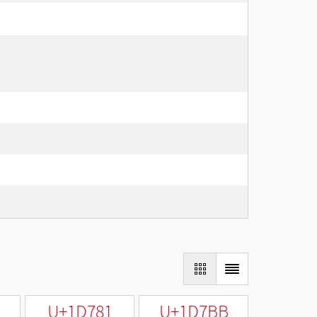
U+1D781
U+1D7BB