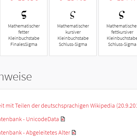
𝛓
𝜍
𝝇
Mathematischer
Mathematischer
Mathematische
fetter
kursiver
fettkursiver
Kleinbuchstabe
Kleinbuchstabe
Kleinbuchstab
FinalesSigma
Schluss-Sigma
Schluss-Sigma
hweise
it mit Teilen der deutschsprachigen Wikipedia (20.9.20
tenbank - UnicodeData
enbank - Abgeleitetes Alter