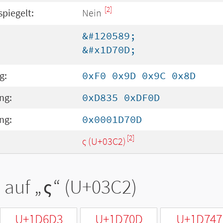
[2]
spiegelt:
Nein
&#120589;
&#x1D70D;
g:
0xF0 0x9D 0x9C 0x8D
ng:
0xD835 0xDF0D
ng:
0x0001D70D
[2]
ς (U+03C2)
 auf „
ς
“ (U+03C2)
U+1D6D3
U+1D70D
U+1D747