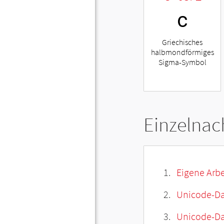
ϲ
Griechisches
halbmondförmiges
Sigma-Symbol
Einzelnac
Eigene Arbe
Unicode-Da
Unicode-Dat