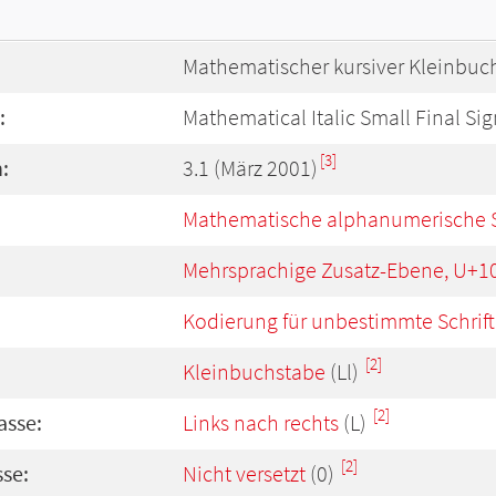
Mathematischer kursiver Kleinbuc
:
Mathematical Italic Small Final Si
[3]
:
3.1 (März 2001)
Mathematische alphanumerische 
Mehrsprachige Zusatz-Ebene, U+1
Kodierung für unbestimmte Schrift
[2]
Kleinbuchstabe
(Ll)
[2]
asse:
Links nach rechts
(L)
[2]
se:
Nicht versetzt
(0)