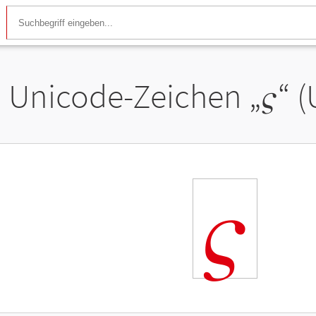
Unicode-Zeichen „
𝜍
“ 
𝜍