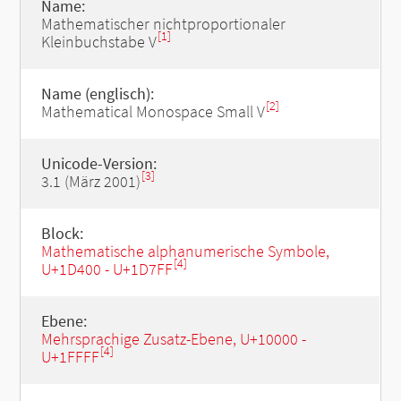
Name:
Mathematischer nichtproportionaler
[1]
Kleinbuchstabe V
Name (englisch):
[2]
Mathematical Monospace Small V
Unicode-Version:
[3]
3.1 (März 2001)
Block:
Mathematische alphanumerische Symbole,
[4]
U+1D400 - U+1D7FF
Ebene:
Mehrsprachige Zusatz-Ebene, U+10000 -
[4]
U+1FFFF