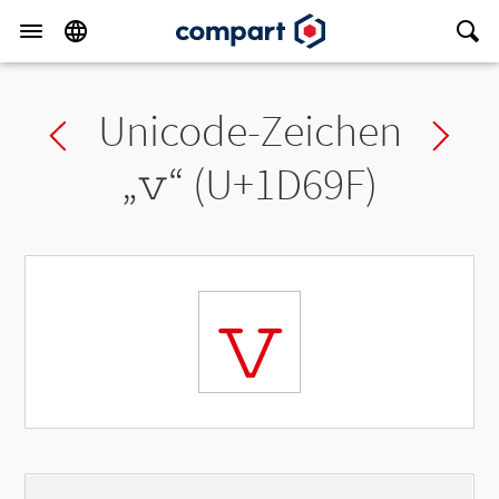
Unicode-Zeichen
Previous char
Ne
„
𝚟
“ (U+1D69F)
𝚟