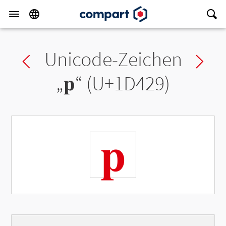
Unicode-Zeichen
Previous char
Ne
„
𝐩
“ (U+1D429)
𝐩