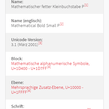
Name:
[1]
Mathematischer fetter Kleinbuchstabe P
Name (englisch):
[2]
Mathematical Bold Small P
Unicode-Version:
[3]
3.1 (März 2001)
Block:
Mathematische alphanumerische Symbole,
[4]
U+1D400 - U+1D7FF
Ebene:
Mehrsprachige Zusatz-Ebene, U+10000 -
[4]
U+1FFFF
Schrift: