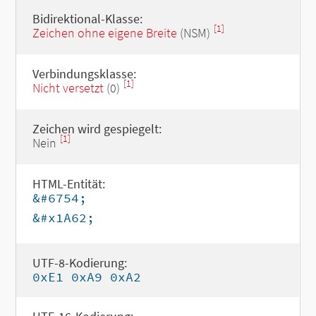
Bidirektional-Klasse:
[1]
Zeichen ohne eigene Breite
(NSM)
Verbindungsklasse:
[1]
Nicht versetzt
(0)
Zeichen wird gespiegelt:
[1]
Nein
HTML-Entität:
&#6754;
&#x1A62;
UTF-8-Kodierung:
0xE1 0xA9 0xA2