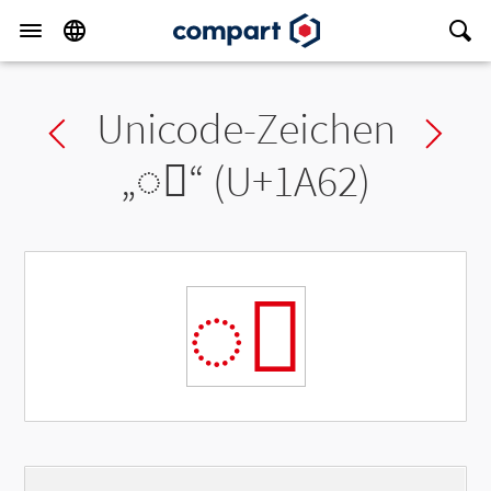
Unicode-Zeichen
Previous char
Ne
„
◌ᩢ
“ (U+1A62)
◌ᩢ