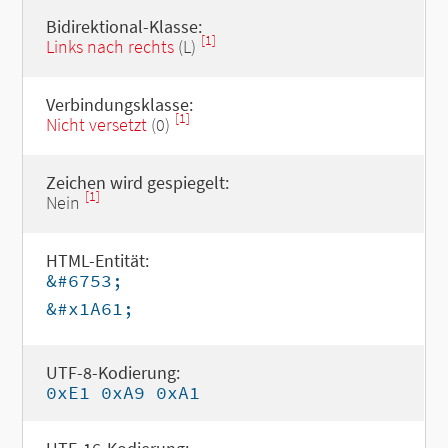
Bidirektional-Klasse:
[1]
Links nach rechts
(L)
Verbindungsklasse:
[1]
Nicht versetzt
(0)
Zeichen wird gespiegelt:
[1]
Nein
HTML-Entität:
&#6753;
&#x1A61;
UTF-8-Kodierung:
0xE1 0xA9 0xA1