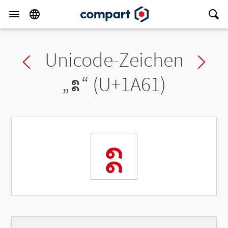
Unicode-Zeichen
Previous char
Ne
„
ᩡ
“ (U+1A61)
ᩡ