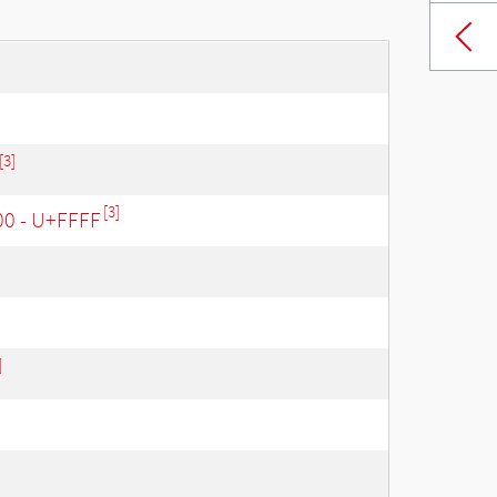
[3]
[3]
00 - U+FFFF
]