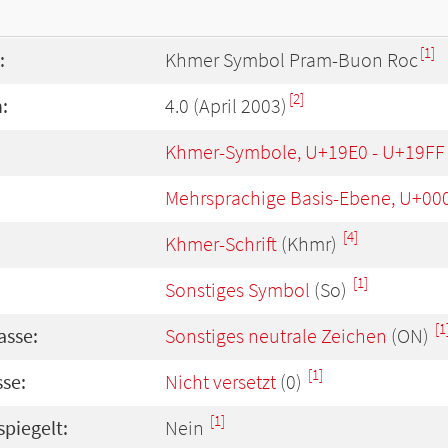
[1]
:
Khmer Symbol Pram-Buon Roc
[2]
:
4.0 (April 2003)
Khmer-Symbole, U+19E0 - U+19FF
Mehrsprachige Basis-Ebene, U+00
[4]
Khmer-Schrift
(Khmr)
[1]
Sonstiges Symbol
(So)
[1
asse:
Sonstiges neutrale Zeichen
(ON)
[1]
se:
Nicht versetzt
(0)
[1]
spiegelt:
Nein