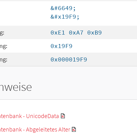
&#6649;
&#x19F9;
g:
0xE1 0xA7 0xB9
ng:
0x19F9
ng:
0x000019F9
hweise
tenbank - UnicodeData
enbank - Abgeleitetes Alter