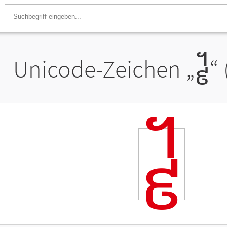
Unicode-Zeichen „
᧹
“
᧹