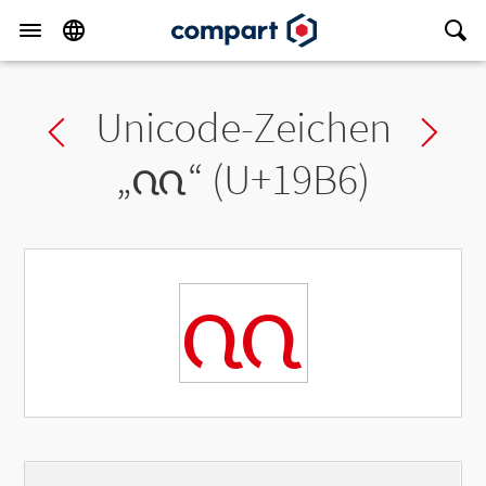
Unicode-Zeichen
Previous char
Ne
„
ᦶ
“ (U+19B6)
ᦶ