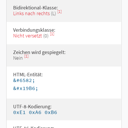
Bidirektional-Klasse:
[1]
Links nach rechts
(L)
Verbindungsklasse:
[1]
Nicht versetzt
(0)
Zeichen wird gespiegelt:
[1]
Nein
HTML-Entität:
&#6582;
&#x19B6;
UTF-8-Kodierung:
0xE1 0xA6 0xB6