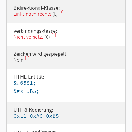
Bidirektional-Klasse:
[1]
Links nach rechts
(L)
Verbindungsklasse:
[1]
Nicht versetzt
(0)
Zeichen wird gespiegelt:
[1]
Nein
HTML-Entität:
&#6581;
&#x19B5;
UTF-8-Kodierung:
0xE1 0xA6 0xB5