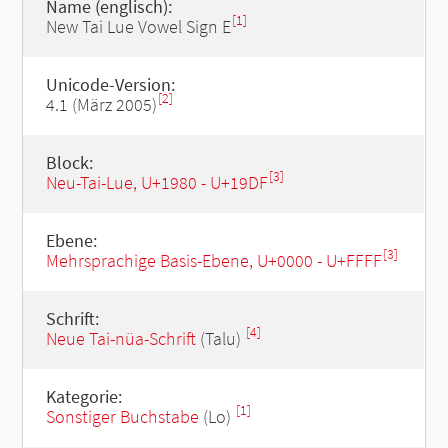
Name (englisch):
[1]
New Tai Lue Vowel Sign E
Unicode-Version:
[2]
4.1 (März 2005)
Block:
[3]
Neu-Tai-Lue, U+1980 - U+19DF
Ebene:
[3]
Mehrsprachige Basis-Ebene, U+0000 - U+FFFF
Schrift:
[4]
Neue Tai-nüa-Schrift
(Talu)
Kategorie:
[1]
Sonstiger Buchstabe
(Lo)