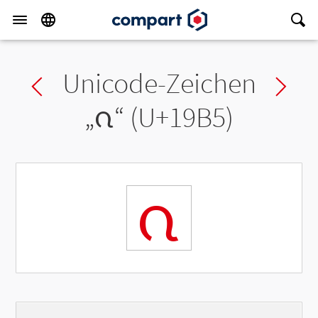
Unicode-Zeichen
Previous char
Ne
„
ᦵ
“ (U+19B5)
ᦵ