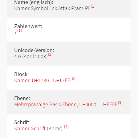
Name (englisch):
[1]
Khmer Symbol Lek Attak Pram-Pii
Zahlenwert:
[1]
7
Unicode-Version:
[2]
4.0 (April 2003)
Block:
[3]
Khmer, U+1780 - U+17FF
Ebene:
[3]
Mehrsprachige Basis-Ebene, U+0000 - U+FFFF
Schrift:
[4]
Khmer-Schrift
(Khmr)