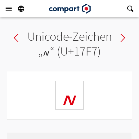
Unicode-Zeichen
Previous char
Ne
„
៷
“ (U+17F7)
៷