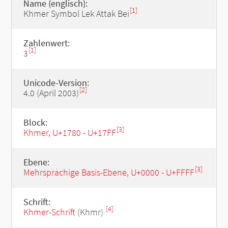
Name (englisch):
[1]
Khmer Symbol Lek Attak Bei
Zahlenwert:
[1]
3
Unicode-Version:
[2]
4.0 (April 2003)
Block:
[3]
Khmer, U+1780 - U+17FF
Ebene:
[3]
Mehrsprachige Basis-Ebene, U+0000 - U+FFFF
Schrift:
[4]
Khmer-Schrift
(Khmr)