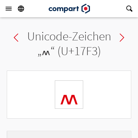
Unicode-Zeichen
Previous char
Ne
„
៳
“ (U+17F3)
៳