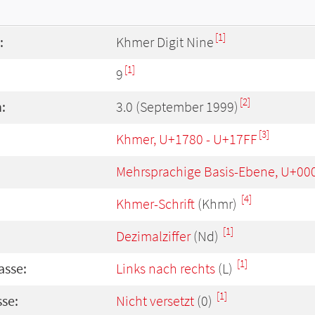
[1]
:
Khmer Digit Nine
[1]
9
[2]
:
3.0 (September 1999)
[3]
Khmer, U+1780 - U+17FF
Mehrsprachige Basis-Ebene, U+00
[4]
Khmer-Schrift
(Khmr)
[1]
Dezimalziffer
(Nd)
[1]
asse:
Links nach rechts
(L)
[1]
se:
Nicht versetzt
(0)