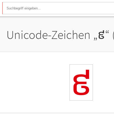
Unicode-Zeichen „
៩
“
៩