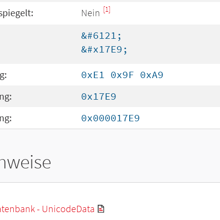
[1]
spiegelt:
Nein
&#6121;
&#x17E9;
g:
0xE1 0x9F 0xA9
ng:
0x17E9
ng:
0x000017E9
hweise
tenbank - UnicodeData