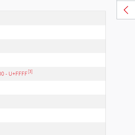
[3]
00 - U+FFFF