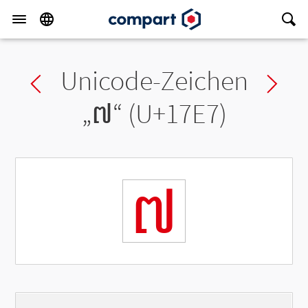
Unicode-Zeichen
Previous char
Ne
„
៧
“ (U+17E7)
៧