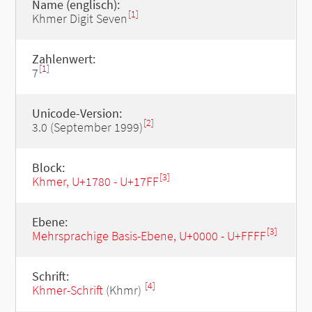
Name (englisch):
[1]
Khmer Digit Seven
Zahlenwert:
[1]
7
Unicode-Version:
[2]
3.0 (September 1999)
Block:
[3]
Khmer, U+1780 - U+17FF
Ebene:
[3]
Mehrsprachige Basis-Ebene, U+0000 - U+FFFF
Schrift:
[4]
Khmer-Schrift
(Khmr)