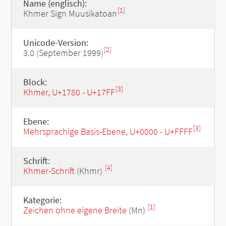
Name (englisch):
[1]
Khmer Sign Muusikatoan
Unicode-Version:
[2]
3.0 (September 1999)
Block:
[3]
Khmer, U+1780 - U+17FF
Ebene:
[3]
Mehrsprachige Basis-Ebene, U+0000 - U+FFFF
Schrift:
[4]
Khmer-Schrift
(Khmr)
Kategorie:
[1]
Zeichen ohne eigene Breite
(Mn)