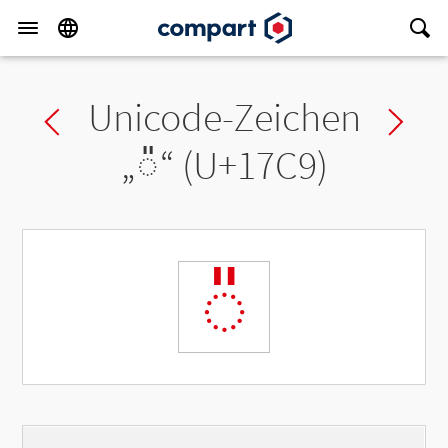
Unicode-Zeichen
Previous char
Ne
„
◌៉
“ (U+17C9)
◌៉