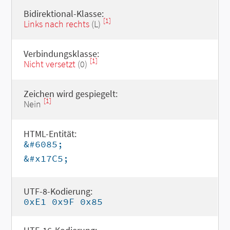
Bidirektional-Klasse:
[1]
Links nach rechts
(L)
Verbindungsklasse:
[1]
Nicht versetzt
(0)
Zeichen wird gespiegelt:
[1]
Nein
HTML-Entität:
&#6085;
&#x17C5;
UTF-8-Kodierung:
0xE1 0x9F 0x85