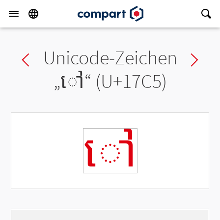
Unicode-Zeichen
Previous char
Ne
„
ៅ
“ (U+17C5)
ៅ