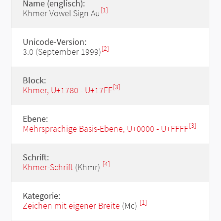
Name (englisch):
[1]
Khmer Vowel Sign Au
Unicode-Version:
[2]
3.0 (September 1999)
Block:
[3]
Khmer, U+1780 - U+17FF
Ebene:
[3]
Mehrsprachige Basis-Ebene, U+0000 - U+FFFF
Schrift:
[4]
Khmer-Schrift
(Khmr)
Kategorie:
[1]
Zeichen mit eigener Breite
(Mc)