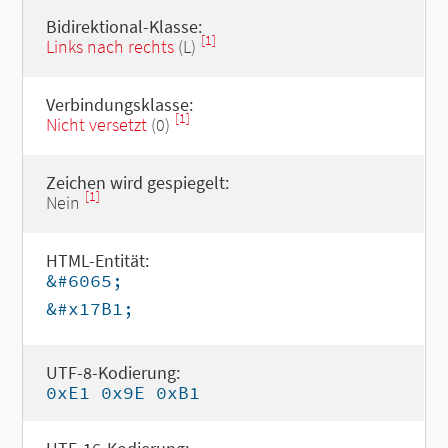
Bidirektional-Klasse:
[1]
Links nach rechts
(L)
Verbindungsklasse:
[1]
Nicht versetzt
(0)
Zeichen wird gespiegelt:
[1]
Nein
HTML-Entität:
&#6065;
&#x17B1;
UTF-8-Kodierung:
0xE1 0x9E 0xB1