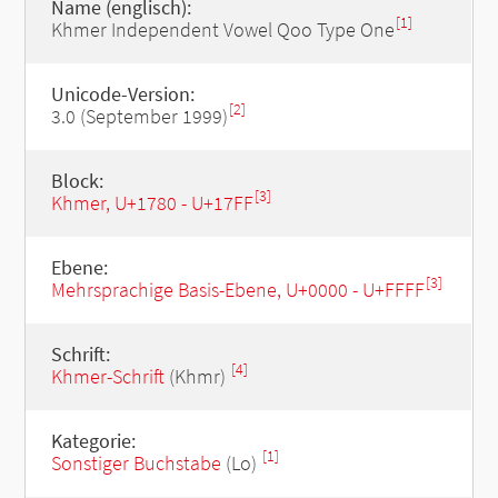
Name (englisch):
[1]
Khmer Independent Vowel Qoo Type One
Unicode-Version:
[2]
3.0 (September 1999)
Block:
[3]
Khmer, U+1780 - U+17FF
Ebene:
[3]
Mehrsprachige Basis-Ebene, U+0000 - U+FFFF
Schrift:
[4]
Khmer-Schrift
(Khmr)
Kategorie:
[1]
Sonstiger Buchstabe
(Lo)