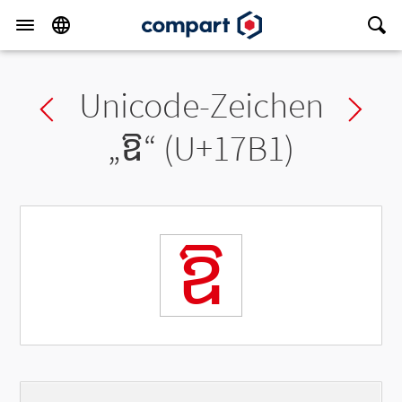
Unicode-Zeichen
Previous char
Ne
„
ឱ
“ (U+17B1)
ឱ