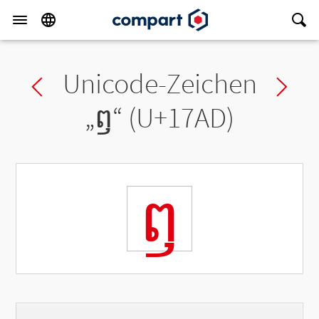
Unicode-Zeichen
Previous char
Ne
„
ឭ
“ (U+17AD)
ឭ