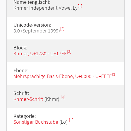
Name (englisch):
[1]
Khmer Independent Vowel Ly
Unicode-Version:
[2]
3.0 (September 1999)
Block:
[3]
Khmer, U+1780 - U+17FF
Ebene:
[3]
Mehrsprachige Basis-Ebene, U+0000 - U+FFFF
Schrift:
[4]
Khmer-Schrift
(Khmr)
Kategorie:
[1]
Sonstiger Buchstabe
(Lo)