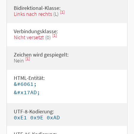
Bidirektional-Klasse:
[1]
Links nach rechts
(L)
Verbindungsklasse:
[1]
Nicht versetzt
(0)
Zeichen wird gespiegelt:
[1]
Nein
HTML-Entität:
&#6061;
&#x17AD;
UTF-8-Kodierung:
0xE1 0x9E 0xAD