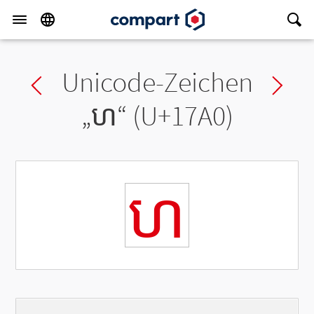
Unicode-Zeichen
Previous char
Ne
„
ហ
“ (U+17A0)
ហ