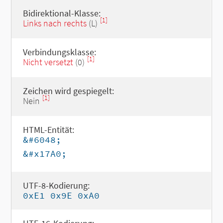
Bidirektional-Klasse:
[1]
Links nach rechts
(L)
Verbindungsklasse:
[1]
Nicht versetzt
(0)
Zeichen wird gespiegelt:
[1]
Nein
HTML-Entität:
&#6048;
&#x17A0;
UTF-8-Kodierung:
0xE1 0x9E 0xA0