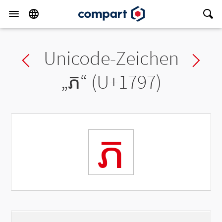
Unicode-Zeichen
Previous char
Ne
„
ភ
“ (U+1797)
ភ