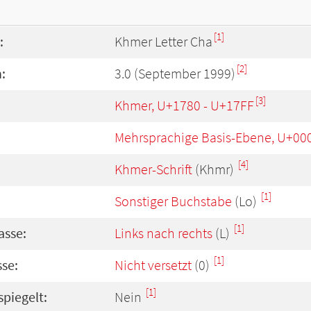
[1]
:
Khmer Letter Cha
[2]
:
3.0 (September 1999)
[3]
Khmer, U+1780 - U+17FF
Mehrsprachige Basis-Ebene, U+00
[4]
Khmer-Schrift
(Khmr)
[1]
Sonstiger Buchstabe
(Lo)
[1]
asse:
Links nach rechts
(L)
[1]
se:
Nicht versetzt
(0)
[1]
spiegelt:
Nein