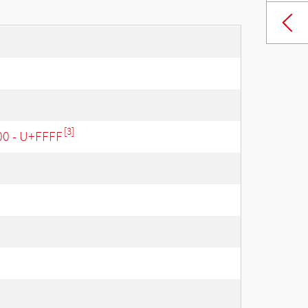
[3]
00 - U+FFFF