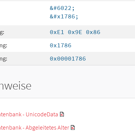
&#6022;
&#x1786;
g:
0xE1 0x9E 0x86
ng:
0x1786
ng:
0x00001786
hweise
tenbank - UnicodeData
enbank - Abgeleitetes Alter