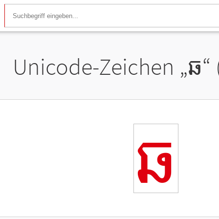
Unicode-Zeichen „
ឆ
“
ឆ