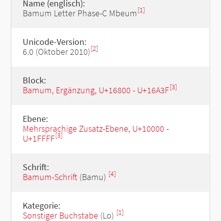
Name (englisch):
[1]
Bamum Letter Phase-C Mbeum
Unicode-Version:
[2]
6.0 (Oktober 2010)
Block:
[3]
Bamum, Ergänzung, U+16800 - U+16A3F
Ebene:
Mehrsprachige Zusatz-Ebene, U+10000 -
[3]
U+1FFFF
Schrift:
[4]
Bamum-Schrift
(Bamu)
Kategorie:
[1]
Sonstiger Buchstabe
(Lo)