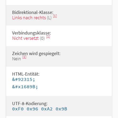
Bidirektional-Klasse:
[1]
Links nach rechts
(L)
Verbindungsklasse:
[1]
Nicht versetzt
(0)
Zeichen wird gespiegelt:
[1]
Nein
HTML-Entität:
&#92315;
&#x1689B;
UTF-8-Kodierung:
0xF0 0x96 0xA2 0x9B