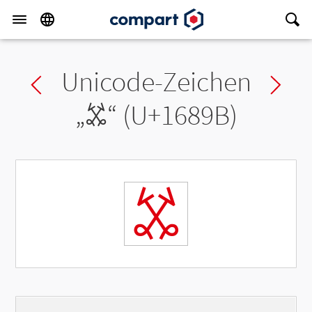
Unicode-Zeichen
Previous char
Ne
„
𖢛
“ (U+1689B)
𖢛