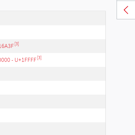
[3]
16A3F
[3]
0000 - U+1FFFF