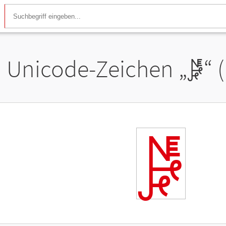
Unicode-Zeichen „
𖡠
“ 
𖡠