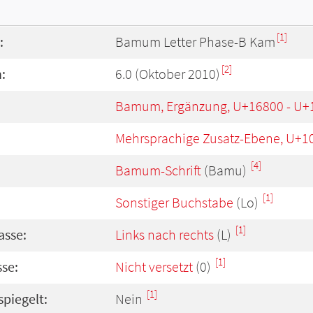
[1]
:
Bamum Letter Phase-B Kam
[2]
:
6.0 (Oktober 2010)
Bamum, Ergänzung, U+16800 - U+
Mehrsprachige Zusatz-Ebene, U+1
[4]
Bamum-Schrift
(Bamu)
[1]
Sonstiger Buchstabe
(Lo)
[1]
asse:
Links nach rechts
(L)
[1]
se:
Nicht versetzt
(0)
[1]
spiegelt:
Nein