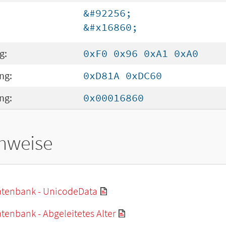
&#92256;
&#x16860;
g:
0xF0 0x96 0xA1 0xA0
ng:
0xD81A 0xDC60
ng:
0x00016860
hweise
tenbank - UnicodeData
enbank - Abgeleitetes Alter