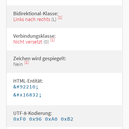
Bidirektional-Klasse:
[1]
Links nach rechts
(L)
Verbindungsklasse:
[1]
Nicht versetzt
(0)
Zeichen wird gespiegelt:
[1]
Nein
HTML-Entität:
&#92210;
&#x16832;
UTF-8-Kodierung:
0xF0 0x96 0xA0 0xB2