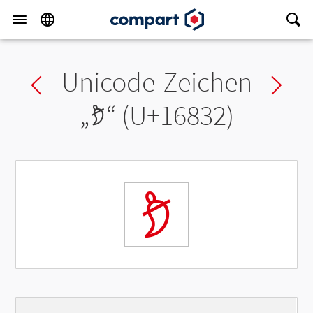
Unicode-Zeichen
Previous char
Ne
„
𖠲
“ (U+16832)
𖠲