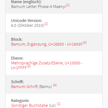
Name (englisch):
[1]
Bamum Letter Phase-A Maenyi
Unicode-Version:
[2]
6.0 (Oktober 2010)
Block:
[3]
Bamum, Ergänzung, U+16800 - U+16A3F
Ebene:
Mehrsprachige Zusatz-Ebene, U+10000 -
[3]
U+1FFFF
Schrift:
[4]
Bamum-Schrift
(Bamu)
Kategorie:
[1]
Sonstiger Buchstabe
(Lo)