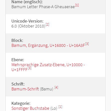
Name (englisch):
[1]
Bamum Letter Phase-A Gheuaerae
Unicode-Version:
[2]
6.0 (Oktober 2010)
Block:
[3]
Bamum, Ergänzung, U+16800 - U+16A3F
Ebene:
Mehrsprachige Zusatz-Ebene, U+10000 -
[3]
U+1FFFF
Schrift:
[4]
Bamum-Schrift
(Bamu)
Kategorie:
[1]
Sonstiger Buchstabe
(Lo)