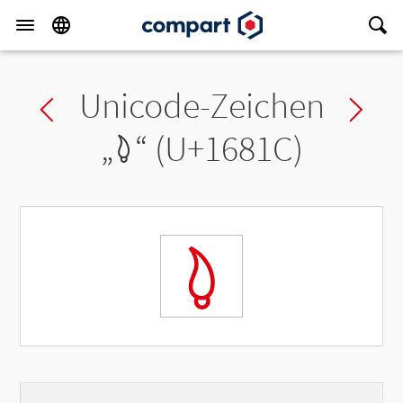
Unicode-Zeichen
Previous char
Ne
„
𖠜
“ (U+1681C)
𖠜