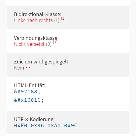
Bidirektional-Klasse:
[1]
Links nach rechts
(L)
Verbindungsklasse:
[1]
Nicht versetzt
(0)
Zeichen wird gespiegelt:
[1]
Nein
HTML-Entität:
&#92188;
&#x1681C;
UTF-8-Kodierung:
0xF0 0x96 0xA0 0x9C