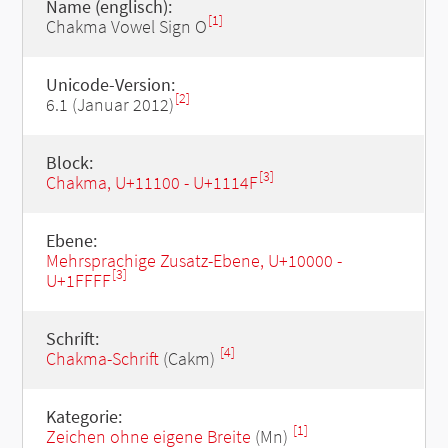
Name (englisch):
[1]
Chakma Vowel Sign O
Unicode-Version:
[2]
6.1 (Januar 2012)
Block:
[3]
Chakma, U+11100 - U+1114F
Ebene:
Mehrsprachige Zusatz-Ebene, U+10000 -
[3]
U+1FFFF
Schrift:
[4]
Chakma-Schrift
(Cakm)
Kategorie:
[1]
Zeichen ohne eigene Breite
(Mn)