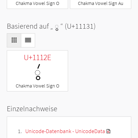
Chakma Vowel Sign O
Chakma Vowel Sign Au
Basierend auf „
◌𑄱
“ (U+11131)
U+1112E
◌𑄮
Chakma Vowel Sign O
Einzelnachweise
Unicode-Datenbank - UnicodeData