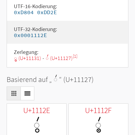
UTF-16-Kodierung:
0xD804 0xDD2E
UTF-32-Kodierung:
0x0001112E
Zerlegung:
[1]
◌𑄱 (U+11131)
-
◌𑄧 (U+11127)
Basierend auf „
◌𑄧
“ (U+11127)
U+1112E
U+1112F
◌𑄮
◌𑄯