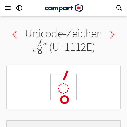
Unicode-Zeichen
Previous char
Ne
„
◌𑄮
“ (U+1112E)
◌𑄮