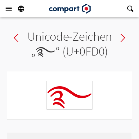
Unicode-Zeichen
Previous char
Ne
„
࿐
“ (U+0FD0)
࿐