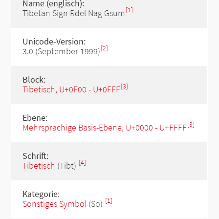
Name (englisch):
[1]
Tibetan Sign Rdel Nag Gsum
Unicode-Version:
[2]
3.0 (September 1999)
Block:
[3]
Tibetisch, U+0F00 - U+0FFF
Ebene:
[3]
Mehrsprachige Basis-Ebene, U+0000 - U+FFFF
Schrift:
[4]
Tibetisch
(Tibt)
Kategorie:
[1]
Sonstiges Symbol
(So)