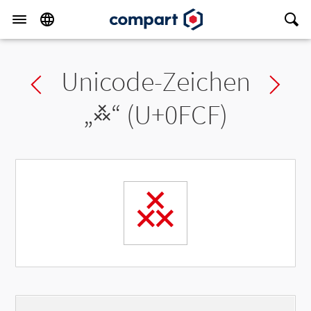
Unicode-Zeichen
Previous char
Ne
„
࿏
“ (U+0FCF)
࿏