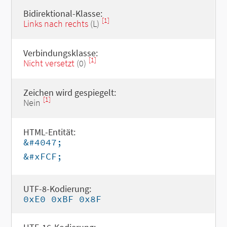
Bidirektional-Klasse:
[1]
Links nach rechts
(L)
Verbindungsklasse:
[1]
Nicht versetzt
(0)
Zeichen wird gespiegelt:
[1]
Nein
HTML-Entität:
&#4047;
&#xFCF;
UTF-8-Kodierung:
0xE0 0xBF 0x8F