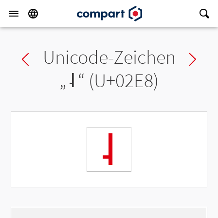
Unicode-Zeichen
Previous char
Ne
„
˨
“ (U+02E8)
˨