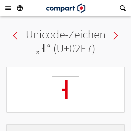
Unicode-Zeichen
Previous char
Ne
„
˧
“ (U+02E7)
˧