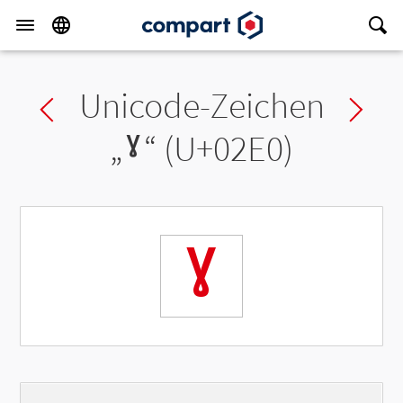
Unicode-Zeichen
Previous char
Ne
„
ˠ
“ (U+02E0)
ˠ