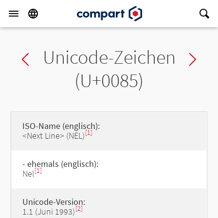
Unicode-Zeichen
Previous char
Ne
(U+0085)
ISO-Name (englisch):
[1]
<Next Line> (NEL)
- ehemals (englisch):
[1]
Nel
Unicode-Version:
[2]
1.1 (Juni 1993)