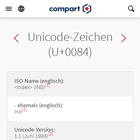
Unicode-Zeichen
Previous char
Ne
(U+0084)
ISO-Name (englisch):
[1]
<Index> (IND)
- ehemals (englisch):
[1]
Ind
Unicode-Version:
[2]
1.1 (Juni 1993)