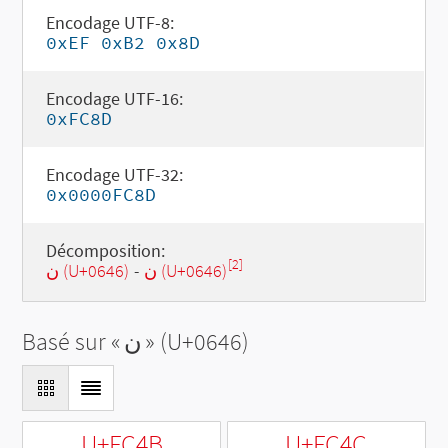
Encodage UTF-8:
0xEF 0xB2 0x8D
Encodage UTF-16:
0xFC8D
Encodage UTF-32:
0x0000FC8D
Décomposition:
[2]
ن (U+0646)
-
ن (U+0646)
Basé sur «
ن
» (U+0646)
U+FC4B
U+FC4C