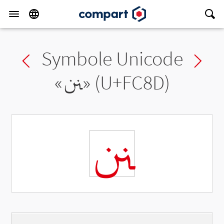
Symbole Unicode
Previous char
Ne
«
ﲍ
» (U+FC8D)
ﲍ