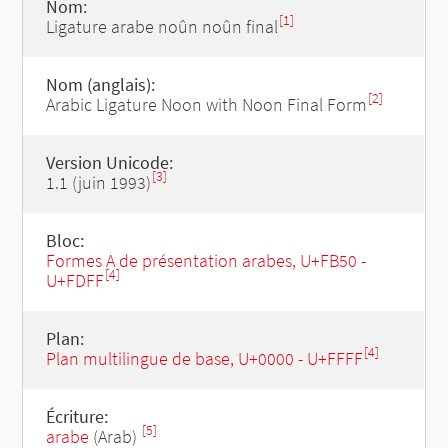
Nom:
[1]
Ligature arabe noûn noûn final
Nom (anglais):
[2]
Arabic Ligature Noon with Noon Final Form
Version Unicode:
[3]
1.1 (juin 1993)
Bloc:
Formes A de présentation arabes, U+FB50 -
[4]
U+FDFF
Plan:
[4]
Plan multilingue de base, U+0000 - U+FFFF
Écriture:
[5]
arabe
(Arab)