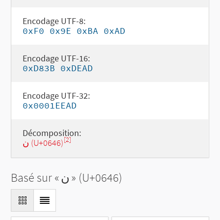
Encodage UTF-8:
0xF0 0x9E 0xBA 0xAD
Encodage UTF-16:
0xD83B 0xDEAD
Encodage UTF-32:
0x0001EEAD
Décomposition:
[2]
ن (U+0646)
Basé sur «
ن
» (U+0646)