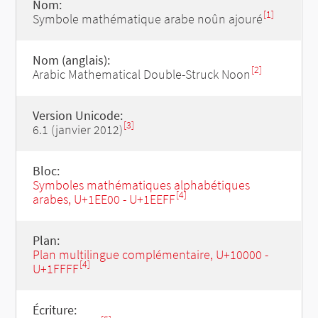
Nom:
[1]
Symbole mathématique arabe noûn ajouré
Nom (anglais):
[2]
Arabic Mathematical Double-Struck Noon
Version Unicode:
[3]
6.1 (janvier 2012)
Bloc:
Symboles mathématiques alphabétiques
[4]
arabes, U+1EE00 - U+1EEFF
Plan:
Plan multilingue complémentaire, U+10000 -
[4]
U+1FFFF
Écriture: