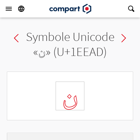
Symbole Unicode
Previous char
Ne
«
𞺭
» (U+1EEAD)
𞺭