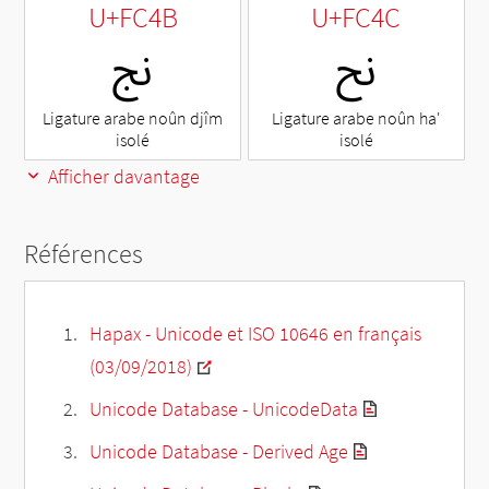
U+FC4B
U+FC4C
ﱌ
ﱋ
Ligature arabe noûn djîm
Ligature arabe noûn ha'
isolé
isolé
Afficher davantage
Références
Hapax - Unicode et ISO 10646 en français
(03/09/2018)
Unicode Database - UnicodeData
Unicode Database - Derived Age