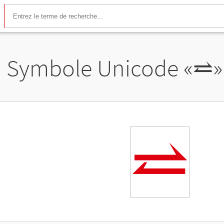
Symbole Unicode «
⥨
»
⥨