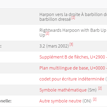
Harpon vers la droite À barbillon 
[1]
barbillon dressé
Rightwards Harpoon with Barb Up
[2]
Up
[3]
:
3.2 (mars 2002)
Supplément B de flèches, U+2900 
Plan multilingue de base, U+0000
codet pour écriture indéterminée
(
[2]
Symbole mathématique
(Sm)
[2]
onelle:
Autre symbole neutre
(ON)