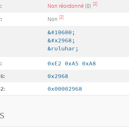
[2]
:
Non réordonné
(0)
[2]
:
Non
&#10600;
&#x2968;
&ruluhar;
:
0xE2 0xA5 0xA8
6:
0x2968
2:
0x00002968
s