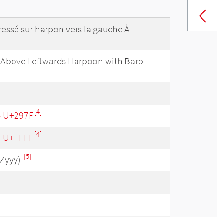
dressé sur harpon vers la gauche À
 Above Leftwards Harpoon with Barb
[4]
- U+297F
[4]
 - U+FFFF
[5]
Zyyy)